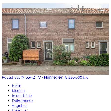
6542 TV · Nijmegen
Fuutstraat 17
€ 550.000 k.k.
Heim
Medien
In der Nähe
Dokumente
Angebot
Über uns