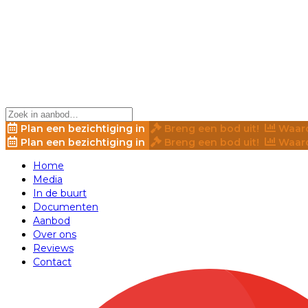
Plan een bezichtiging in
Breng een bod uit!
Waard
Plan een bezichtiging in
Breng een bod uit!
Waard
Home
Media
In de buurt
Documenten
Aanbod
Over ons
Reviews
Contact