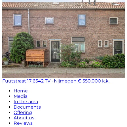
Fuutstraat 17
6542 TV · Nijmegen
€ 550.000 k.k.
Home
Media
In the area
Documents
Offering
About us
Reviews