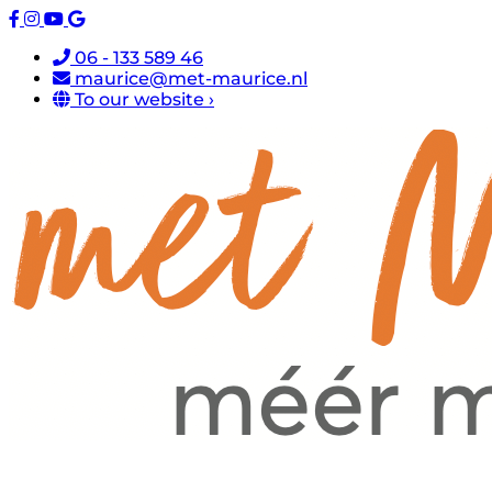
06 - 133 589 46
maurice@met-maurice.nl
To our website ›